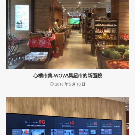
a
d
i
n
g
心樸市集-WOW!與超市的新面貌
2018 年 5 月 10 日