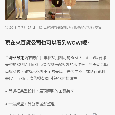
2018 年 7 月 27 日
工程建置與維運服務
/
數據內容管理
/
零售
現在來百貨公司也可以看到WOW!喔~
台灣華歌爾
內衣的百貨專櫃採用創利的Best Solution!以簡潔
美型的32吋All in One廣告機搭配客製的木作框，完美結合時
尚與科技，碰撞出格外不同的美感，是店中不可或缺行銷利
器! All in One 廣告機有32吋與43吋供選擇
● 等邊框美型設計，展現極致的工藝美學
● 一體成型，外觀簡潔好整理