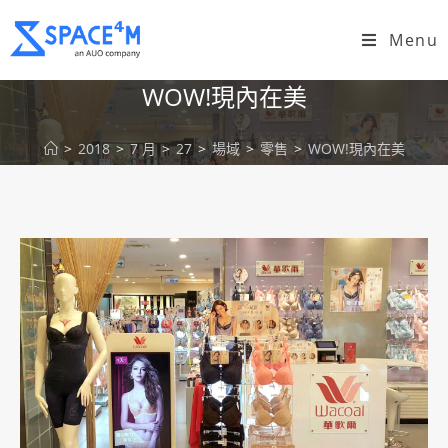
Menu
WOW!現內在美
>
2018
>
7 月
>
27
>
場域
>
零售
>
WOW!現內在美