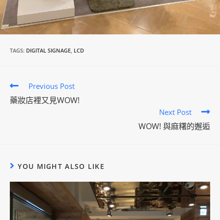
TAGS:
DIGITAL SIGNAGE
,
LCD
C
Previous Post
o
藥妝店裡又見WOW!
Next Post
n
WOW! 與麻糬的邂逅
t
i
n
YOU MIGHT ALSO LIKE
u
e
R
e