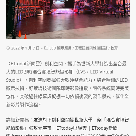
2022 年 1 月 7 日
LED 顯示應用
/
工程建置與維運服務
/
教育
〈ETtodat新聞雲〉創利空間，攜手為世新大學打造出全台最
大的LED即時混合實境智能攝影棚（LVS，LED Virtual
Studio），創利空間發揮強大軟硬整合能力，結合精細的LED
顯示技術、好萊塢技術團隊即時影像追蹤，讓各系統同時完美
協作，突破過往綠幕虛擬棚一切依賴後製的製作模式，催化全
新影片製作流程。
詳細新聞稿：
友達旗下創利空間攜世新大學 架「混合實境智
能攝影棚」強攻元宇宙 | ETtoday財經雲 | ETtoday新聞
雲
https://finance.ettoday.net/news/2163962#ixzz7OyPp0