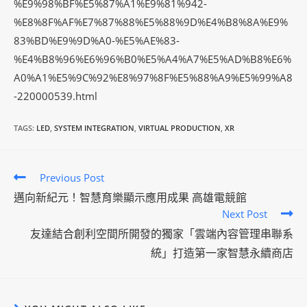
%E9%98%BF%E5%87%A1%E9%81%942-
%E8%8F%AF%E7%87%88%E5%88%9D%E4%B8%8A%E9%
83%BD%E9%9D%A0-%E5%AE%83-
%E4%B8%96%E6%96%B0%E5%A4%A7%E5%AD%B8%E6%
A0%A1%E5%9C%92%E8%97%8F%E5%88%A9%E5%99%A8
-220000539.html
TAGS:
LED
,
SYSTEM INTEGRATION
,
VIRTUAL PRODUCTION
,
XR
C
Previous Post
o
邁向新紀元！智慧育樂顯示應用成果 高雄電競館
Next Post
n
友達結合創利空間所開發的獨家「雲端內容管理串聯系
t
統」打造第一家智慧永續商店
i
n
u