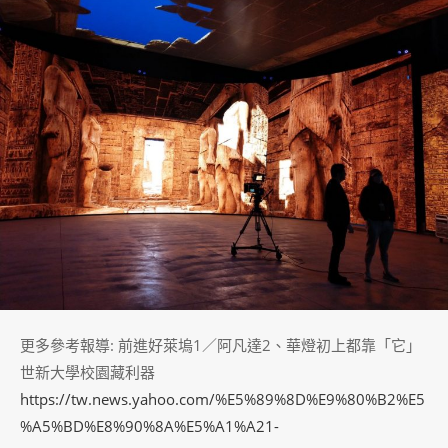
更多參考報導: 前進好萊塢1／阿凡達2、華燈初上都靠「它」
世新大學校園藏利器
https://tw.news.yahoo.com/%E5%89%8D%E9%80%B2%E5
%A5%BD%E8%90%8A%E5%A1%A21-