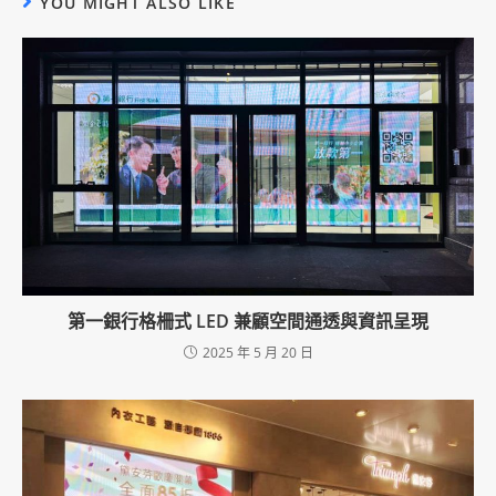
YOU MIGHT ALSO LIKE
e
R
e
a
d
i
n
g
第一銀行格柵式 LED 兼顧空間通透與資訊呈現
2025 年 5 月 20 日